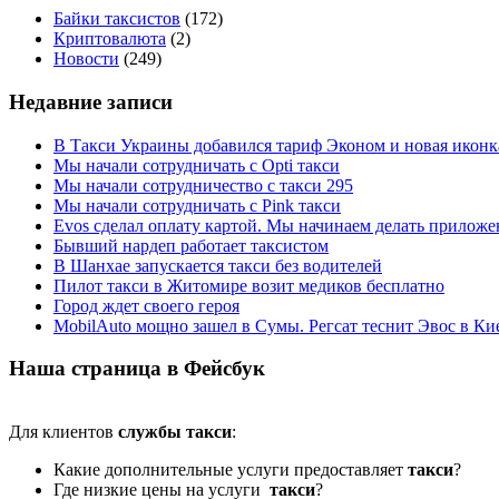
Байки таксистов
(172)
Криптовалюта
(2)
Новости
(249)
Недавние записи
В Такси Украины добавился тариф Эконом и новая иконк
Мы начали сотрудничать с Opti такси
Мы начали сотрудничество с такси 295
Мы начали сотрудничать с Pink такси
Evos сделал оплату картой. Мы начинаем делать приложен
Бывший нардеп работает таксистом
В Шанхае запускается такси без водителей
Пилот такси в Житомире возит медиков бесплатно
Город ждет своего героя
MobilAuto мощно зашел в Сумы. Регсат теснит Эвос в Ки
Наша страница в Фейсбук
Для клиентов
службы такси
:
Какие дополнительные услуги предоставляет
такси
?
Где низкие цены на услуги
такси
?