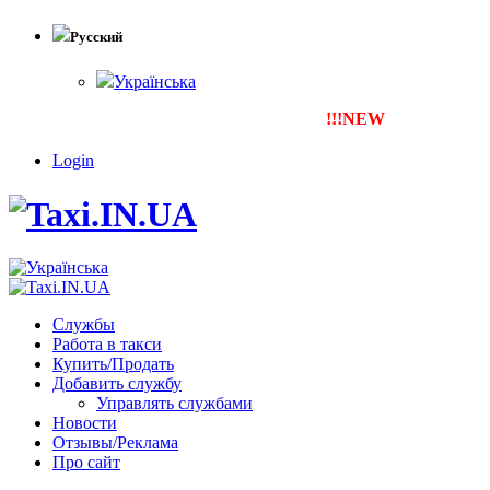
Русский
Українська
!!!NEW
Тепер ти можеш зар
Login
Службы
Работа в такси
Купить/Продать
Добавить службу
Управлять службами
Новости
Отзывы/Реклама
Про сайт