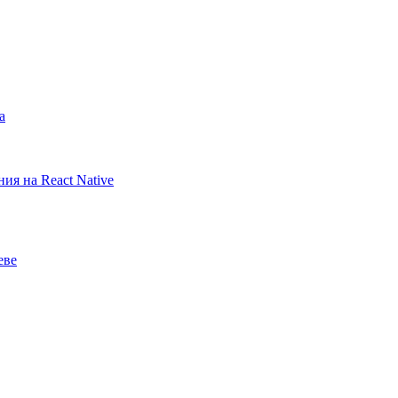
а
ия на React Native
еве