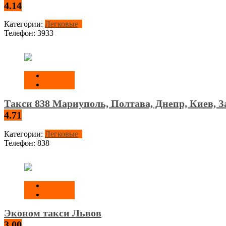
4.14
Категории:
Легковые
Телефон:
3933
Такси 838 Мариуполь, Полтава, Днепр, Киев, З
4.71
Категории:
Легковые
Телефон:
838
Эконом такси Львов
3.00