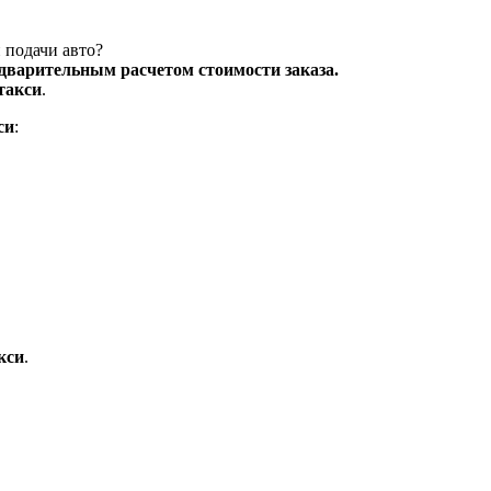
 подачи авто?
едварительным расчетом стоимости заказа.
такси
.
си
:
кси
.