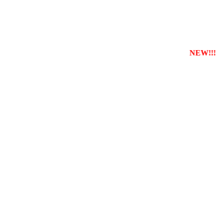
еєструвати власну службу таксі з будь-якого міста
NEW!!!