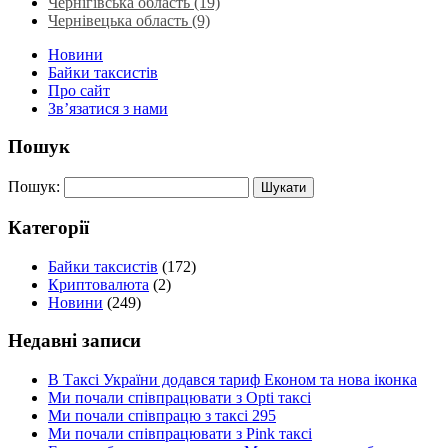
Чернігівська область (19)
Чернівецька область (9)
Новини
Байки таксистів
Про сайт
Зв’язатися з нами
Пошук
Пошук:
Категорії
Байки таксистів
(172)
Криптовалюта
(2)
Новини
(249)
Недавні записи
В Таксі України додався тариф Економ та нова іконка
Ми почали співпрацювати з Opti таксі
Ми почали співпрацю з таксі 295
Ми почали співпрацювати з Pink таксі