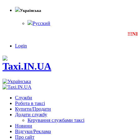
Українська
Русский
!!!NEW
Login
Служби
Робота в таксі
Купити/Продати
Додати службу
Керування службами таксі
Новини
Відгуки/Реклама
Про сайт