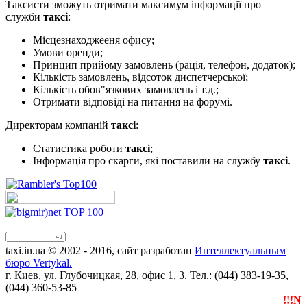
Таксисти зможуть отримати максимум інформації про
служби
таксі
:
Місцезнаходжееня офису;
Умови оренди;
Принцип прийому замовлень (рація, телефон, додаток);
Кількість замовлень, відсоток диспетчерської;
Кількість обов"язкових замовлень і т.д.;
Отримати відповіді на питання на форумі.
Директорам компаній
таксі
:
Статистика роботи
таксі
;
Інформація про скарги, які поставили на службу
таксі
.
taxi.in.ua © 2002 - 2016, сайт разработан
Интеллектуальным
бюро Vertykal.
г. Киев, ул. Глубочицкая, 28, офис 1, 3. Тел.: (044) 383-19-35,
(044) 360-53-85
!!!NEW