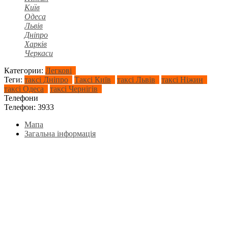
Київ
Одеса
Львів
Дніпро
Харків
Черкаси
Категории:
Легкові
Теги:
таксі Дніпро
Таксі Київ
таксі Львів
таксі Ніжин
таксі Одеса
таксі Чернігів
Телефони
Телефон:
3933
Мапа
Загальна інформація