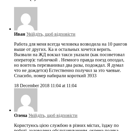
Иван
Увійдіть, щоб відповісти
Работа для меня всегда человека возводила на 10 рангов
выше от других. Ка и остальных хочется верить.
Вызвали на ЖД вокзал такси указали (как посоветовал
оператор)с табличкой . Немного правда поезд опоздал,
но воитель перезванивал два разы, подождал. Я думал
что не дождется) Естественно получил за это чаевые.
Спасибо, номер набирали короткий 3933
18 December 2018 11:04 at 11:04
Олена
Увійдіть, щоб відповісти
Користуюсь цією службою в різних містах, їзджу по
роботі ,задоволена обслуговуванням, окрема подяка