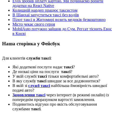
Evos зробив оплату картою. Ми починаємо робити
додатки на React Native
Колишній нардеп працює таксистом
В Шанхаї запуститься таксі без водіїв
Пілот таксі в Житомирі возить медиків безкоштовно
Місто чекає свого героя
MobilAuto потужно зайшов до Сум. Регсат тіснить Евос
в Києві
Наша сторінка у Фейсбук
Для клиентів
служби таксі
:
Які додаткові послуги надає
таксі
?
Де низькі ціни на послуги
таксі
?
У якій службі
таксі
тільки комфортабельні авто?
В яку службу
таксі
швидше за все додзвонитися?
В якій зі
служб таксі
найбільша ймовірність швидкої
подачі авто?
Замовлення таксі
через інтернет (в режимі онлайн) із
попереднім прорахунком вартості замовлення.
Подивитись відгуки про якість обслуговування
службами
таксі
.