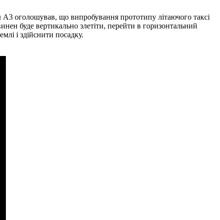
іл A3 оголошував, що випробування прототипу літаючого таксі
винен буде вертикально злетіти, перейти в горизонтальний
млі і здійснити посадку.