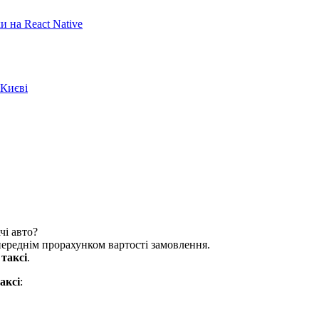
 на React Native
 Києві
чі авто?
опереднім прорахунком вартості замовлення.
и
таксі
.
аксі
: