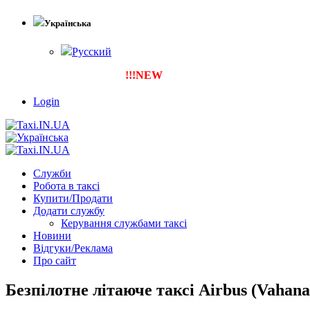
Українська
Русский
!!!NEW
Тепер ти можеш зареєструвати власну 
Login
Служби
Робота в таксі
Купити/Продати
Додати службу
Керування службами таксі
Новини
Відгуки/Реклама
Про сайт
Безпілотне літаюче таксі Airbus (Vahana