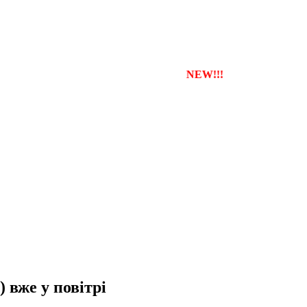
службу таксі з будь-якого міста
NEW!!!
) вже у повітрі