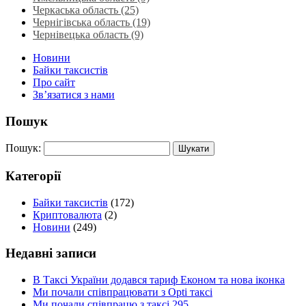
Черкаська область‎ (25)
Чернігівська область (19)
Чернівецька область (9)
Новини
Байки таксистів
Про сайт
Зв’язатися з нами
Пошук
Пошук:
Категорії
Байки таксистів
(172)
Криптовалюта
(2)
Новини
(249)
Недавні записи
В Таксі України додався тариф Економ та нова іконка
Ми почали співпрацювати з Opti таксі
Ми почали співпрацю з таксі 295