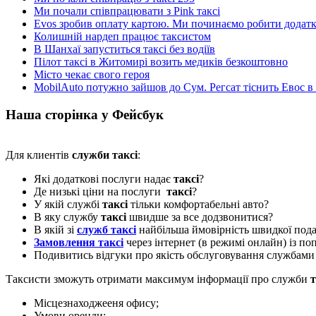
Ми почали співпрацювати з Pink таксі
Evos зробив оплату картою. Ми починаємо робити додатки
Колишній нардеп працює таксистом
В Шанхаї запуститься таксі без водіїв
Пілот таксі в Житомирі возить медиків безкоштовно
Місто чекає свого героя
MobilAuto потужно зайшов до Сум. Регсат тіснить Евос в
Наша сторінка у Фейсбук
Для клиентів
служби таксі
:
Які додаткові послуги надає
таксі
?
Де низькі ціни на послуги
таксі
?
У якій службі
таксі
тільки комфортабельні авто?
В яку службу
таксі
швидше за все додзвонитися?
В якій зі
служб таксі
найбільша ймовірність швидкої пода
Замовлення таксі
через інтернет (в режимі онлайн) із п
Подивитись відгуки про якість обслуговування службам
Таксисти зможуть отримати максимум інформації про служби
т
Місцезнаходжееня офису;
Умови оренди;