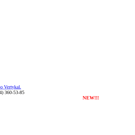
 Vertykal.
44) 360-53-85
службу таксі з будь-якого міста
NEW!!!