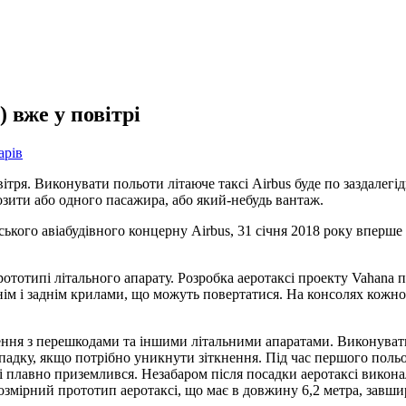
) вже у повітрі
арів
вітря. Виконувати польоти літаюче таксі Airbus буде по заздалег
озити або одного пасажира, або який-небудь вантаж.
ького авіабудівного концерну Airbus, 31 січня 2018 року вперше 
тотипі літального апарату. Розробка аеротаксі проекту Vahana п
нім і заднім крилами, що можуть повертатися. На консолях кожн
ення з перешкодами та іншими літальними апаратами. Виконувати 
падку, якщо потрібно уникнути зіткнення. Під час першого польо
и і плавно приземлився. Незабаром після посадки аеротаксі вико
мірний прототип аеротаксі, що має в довжину 6,2 метра, завшир