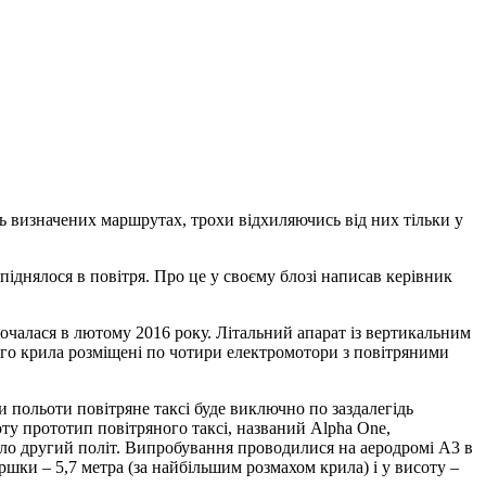
ідь визначених маршрутах, трохи відхиляючись від них тільки у
піднялося в повітря. Про це у своєму блозі написав керівник
очалася в лютому 2016 року. Літальний апарат із вертикальним
ого крила розміщені по чотири електромотори з повітряними
польоти повітряне таксі буде виключно по заздалегідь
ту прототип повітряного таксі, названий Alpha One,
нало другий політ. Випробування проводилися на аеродромі A3 в
шки – 5,7 метра (за найбільшим розмахом крила) і у висоту –