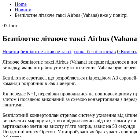
Home
Новини
Безпілотне літаюче таксі Airbus (Vahana) вже у повітрі
05
Лют
Безпілотне літаюче таксі Airbus (Vahana
Новини
безпілотне літаюче таксі
,
гонка безпілотників
0 Комент
Літаюче безпілотне таксі Airbus (Vahana) вперше піднялося в по
випадку, якщо потрібно уникнути зіткнення. Vahana буде перев
Безпілотне аеротаксі, що розробляється підрозділом A3 європейс
команди розробників Зак Лаверінг.
Як передає N+1, перевірки проводилися на повнорозмірному про
злетом і посадкою виконаний за схемою конвертоплана з перед
гвинтами.
Безпілотний конвертоплан отримає систему ухилення від зіткн
визначених маршрутах, трохи відхиляючись від них тільки у ви
вертикально злетів на висоту п’яти метрів, завис на 53 секунд
Пендлтоні штату Орегон. У випробуваннях брав участь повнороз