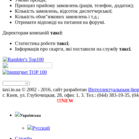
Принцип прийому замовлень (рація, телефон, додаток);
Кількість замовлень, відсоток диспетчерської;
Кількість обов"язкових замовлень і т.д.;
Отримати відповіді на питання на форумі.
Директорам компаній
таксі
:
Статистика роботи
таксі
;
Інформація про скарги, які поставили на службу
таксі
.
taxi.in.ua © 2002 - 2016, сайт разработан
Интеллектуальным бюро
г. Киев, ул. Глубочицкая, 28, офис 1, 3. Тел.: (044) 383-19-35, (0
!!!NEW
Тепер ти можеш зареєструвати власну 
Українська
Русский
Служби