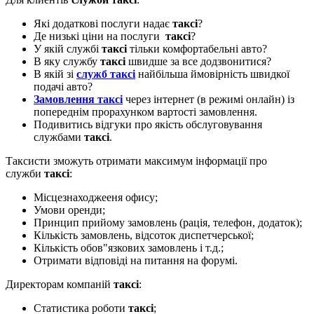
Які додаткові послуги надає
таксі
?
Де низькі ціни на послуги
таксі
?
У якій службі
таксі
тільки комфортабельні авто?
В яку службу
таксі
швидше за все додзвонитися?
В якій зі
служб таксі
найбільша ймовірність швидкої
подачі авто?
Замовлення таксі
через інтернет (в режимі онлайн) із
попереднім прорахунком вартості замовлення.
Подивитись відгуки про якість обслуговування
службами
таксі
.
Таксисти зможуть отримати максимум інформації про
служби
таксі
:
Місцезнаходжееня офису;
Умови оренди;
Принцип прийому замовлень (рація, телефон, додаток);
Кількість замовлень, відсоток диспетчерської;
Кількість обов"язкових замовлень і т.д.;
Отримати відповіді на питання на форумі.
Директорам компаній
таксі
:
Статистика роботи
таксі
;