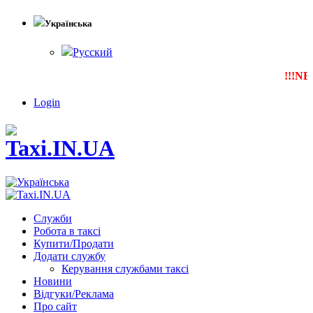
Українська
Русский
!!!NEW
Login
Служби
Робота в таксі
Купити/Продати
Додати службу
Керування службами таксі
Новини
Відгуки/Реклама
Про сайт