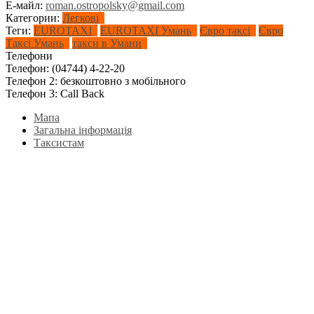
Е-майл:
roman.ostropolsky@gmail.com
Категории:
Легкові
Теги:
EUROTAXI
EUROTAXI Умань
Євро таксі
Євро
Таксі Умань
такси в Умани
Телефони
Телефон:
(04744) 4-22-20
Телефон 2:
безкоштовно з мобільного
Телефон 3:
Call Back
Мапа
Загальна інформація
Таксистам