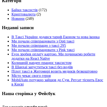
Категорії
Байки таксистів
(172)
Криптовалюта
(2)
Новини
(249)
Недавні записи
В Таксі України додався тариф Економ та нова іконка
Ми почали співпрацювати з Opti таксі
Ми почали співпрацю з таксі 295
Ми почали співпрацювати з Pink таксі
Evos зробив оплату картою. Ми починаємо робити
додатки на React Native
Колишній нардеп працює таксистом
В Шанхаї запуститься таксі без водіїв
Пілот таксі в Житомирі возить медиків безкоштовно
Місто чекає свого героя
MobilAuto потужно зайшов до Сум. Регсат тіснить Евос
в Києві
Наша сторінка у Фейсбук
Для клиентів
служби таксі
: