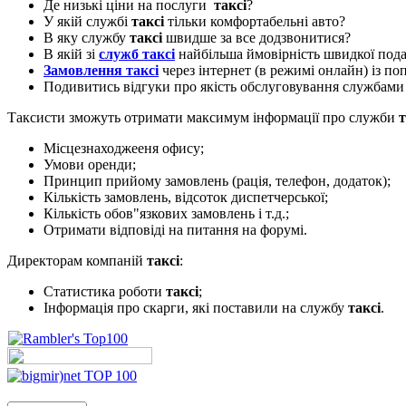
Де низькі ціни на послуги
таксі
?
У якій службі
таксі
тільки комфортабельні авто?
В яку службу
таксі
швидше за все додзвонитися?
В якій зі
служб таксі
найбільша ймовірність швидкої пода
Замовлення таксі
через інтернет (в режимі онлайн) із п
Подивитись відгуки про якість обслуговування службам
Таксисти зможуть отримати максимум інформації про служби
т
Місцезнаходжееня офису;
Умови оренди;
Принцип прийому замовлень (рація, телефон, додаток);
Кількість замовлень, відсоток диспетчерської;
Кількість обов"язкових замовлень і т.д.;
Отримати відповіді на питання на форумі.
Директорам компаній
таксі
:
Статистика роботи
таксі
;
Інформація про скарги, які поставили на службу
таксі
.