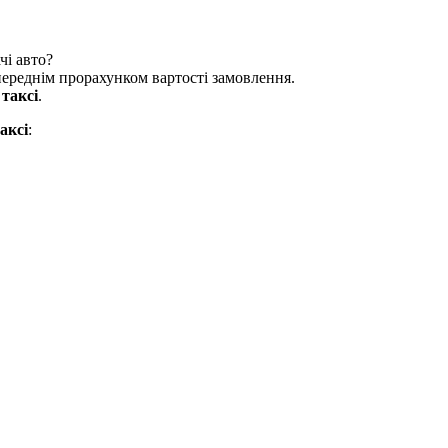
чі авто?
опереднім прорахунком вартості замовлення.
и
таксі
.
аксі
: