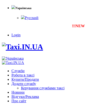
Українська
Русский
!!!NEW
Тепер ти можеш зар
Login
Служби
Робота в таксі
Купити/Продати
Додати службу
Керування службами таксі
Новини
Відгуки/Реклама
Про сайт