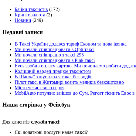
Байки таксистів
(172)
Криптовалюта
(2)
Новини
(249)
Недавні записи
В Таксі України додався тариф Економ та нова іконка
Ми почали співпрацювати з Opti таксі
Ми почали співпрацю з таксі 295
Ми почали співпрацювати з Pink таксі
Evos зробив оплату картою. Ми починаємо робити додатки
Колишній нардеп працює таксистом
В Шанхаї запуститься таксі без водіїв
Пілот таксі в Житомирі возить медиків безкоштовно
Місто чекає свого героя
MobilAuto потужно зайшов до Сум. Регсат тіснить Евос в
Наша сторінка у Фейсбук
Для клиентів
служби таксі
:
Які додаткові послуги надає
таксі
?