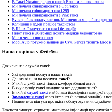
В Таксі України додався тариф Економ та нова іконка
Ми почали співпрацювати з Opti таксі
Ми почали співпрацю з таксі 295
Ми почали співпрацювати з Pink таксі
Evos зробив оплату картою. Ми починаємо робити додатки
Колишній нардеп працює таксистом
В Шанхаї запуститься таксі без водіїв
Пілот таксі в Житомирі возить медиків безкоштовно
Місто чекає свого героя
MobilAuto потужно зайшов до Сум. Регсат тіснить Евос в
Наша сторінка у Фейсбук
Для клиентів
служби таксі
:
Які додаткові послуги надає
таксі
?
Де низькі ціни на послуги
таксі
?
У якій службі
таксі
тільки комфортабельні авто?
В яку службу
таксі
швидше за все додзвонитися?
В якій зі
служб таксі
найбільша ймовірність швидкої пода
Замовлення таксі
через інтернет (в режимі онлайн) із п
Подивитись відгуки про якість обслуговування службам
Таксисти зможуть отримати максимум інформації про служби
т