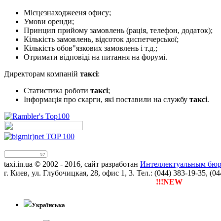
Місцезнаходжееня офису;
Умови оренди;
Принцип прийому замовлень (рація, телефон, додаток);
Кількість замовлень, відсоток диспетчерської;
Кількість обов"язкових замовлень і т.д.;
Отримати відповіді на питання на форумі.
Директорам компаній
таксі
:
Статистика роботи
таксі
;
Інформація про скарги, які поставили на службу
таксі
.
taxi.in.ua © 2002 - 2016, сайт разработан
Интеллектуальным бюро
г. Киев, ул. Глубочицкая, 28, офис 1, 3. Тел.: (044) 383-19-35, (0
!!!NEW
Тепер ти можеш 
Українська