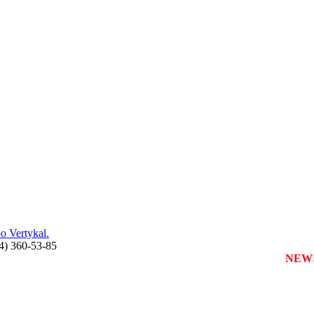
 Vertykal.
44) 360-53-85
зареєструвати власну службу таксі з будь-якого міста
NEW!!!