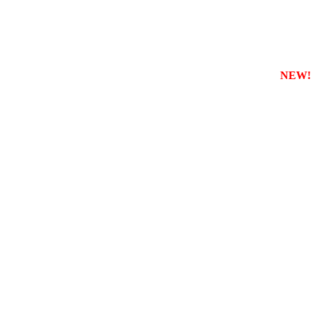
зареєструвати власну службу таксі з будь-якого міста
NEW!!!