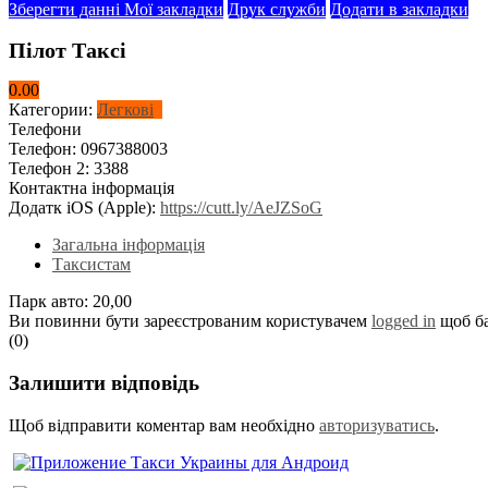
Зберегти данні
Мої закладки
Друк служби
Додати в закладки
Пілот Таксі
0.00
Категории:
Легкові
Телефони
Телефон:
0967388003
Телефон 2:
3388
Контактна інформація
Додатк iOS (Apple):
https://cutt.ly/AeJZSoG
Загальна інформація
Таксистам
Парк авто:
20,00
Ви повинни бути зареєстрованим користувачем
logged in
щоб б
(0)
Залишити відповідь
Щоб відправити коментар вам необхідно
авторизуватись
.