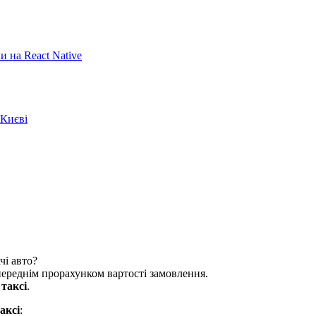
 на React Native
 Києві
чі авто?
опереднім прорахунком вартості замовлення.
и
таксі
.
аксі
: