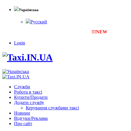
Українська
Русский
!!!NEW
Тепер ти можеш 
Login
Служби
Робота в таксі
Купити/Продати
Додати службу
Керування службами таксі
Новини
Відгуки/Реклама
Про сайт