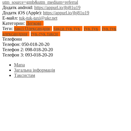
utm_source=gmb&utm_medium=referral
Додатк android:
https://appurl.io/jhj81u19
Додатк iOS (Apple):
https://appurl.io/jhj81u19
Е-майл:
tuk-tuk-taxi@ukr.net
Категории:
Легкові
Теги:
таксі Олександрія
такси тук тук
тук тук
тук тук
александрия
тук-тук такси
Телефони
Телефон:
050-018-20-20
Телефон 2:
098-018-20-20
Телефон 3:
093-018-20-20
Мапа
Загальна інформація
Таксистам