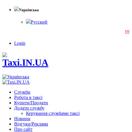
Українська
Русский
!!!N
Login
Служби
Робота в таксі
Купити/Продати
Додати службу
Керування службами таксі
Новини
Відгуки/Реклама
Про сайт