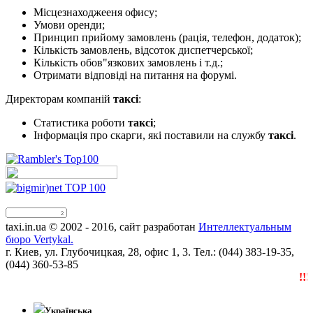
Місцезнаходжееня офису;
Умови оренди;
Принцип прийому замовлень (рація, телефон, додаток);
Кількість замовлень, відсоток диспетчерської;
Кількість обов"язкових замовлень і т.д.;
Отримати відповіді на питання на форумі.
Директорам компаній
таксі
:
Статистика роботи
таксі
;
Інформація про скарги, які поставили на службу
таксі
.
taxi.in.ua © 2002 - 2016, сайт разработан
Интеллектуальным
бюро Vertykal.
г. Киев, ул. Глубочицкая, 28, офис 1, 3. Тел.: (044) 383-19-35,
(044) 360-53-85
!!!N
Українська