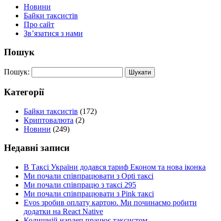
Новини
Байки таксистів
Про сайт
Зв’язатися з нами
Пошук
Пошук:
Категорії
Байки таксистів
(172)
Криптовалюта
(2)
Новини
(249)
Недавні записи
В Таксі України додався тариф Економ та нова іконка
Ми почали співпрацювати з Opti таксі
Ми почали співпрацю з таксі 295
Ми почали співпрацювати з Pink таксі
Evos зробив оплату картою. Ми починаємо робити
додатки на React Native
Колишній нардеп працює таксистом