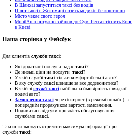
В Шанхаї запуститься таксі без водіїв
Пілот таксі в Житомирі возить медиків безкоштовно
Місто чекає свого героя
MobilAuto потужно зайшов до Сум. Регсат тіснить Евос
в Києві
Наша сторінка у Фейсбук
Для клиентів
служби таксі
:
Які додаткові послуги надає
таксі
?
Де низькі ціни на послуги
таксі
?
У якій службі
таксі
тільки комфортабельні авто?
В яку службу
таксі
швидше за все додзвонитися?
В якій зі
служб таксі
найбільша ймовірність швидкої
подачі авто?
Замовлення таксі
через інтернет (в режимі онлайн) із
попереднім прорахунком вартості замовлення.
Подивитись відгуки про якість обслуговування
службами
таксі
.
Таксисти зможуть отримати максимум інформації про
служби
таксі
: