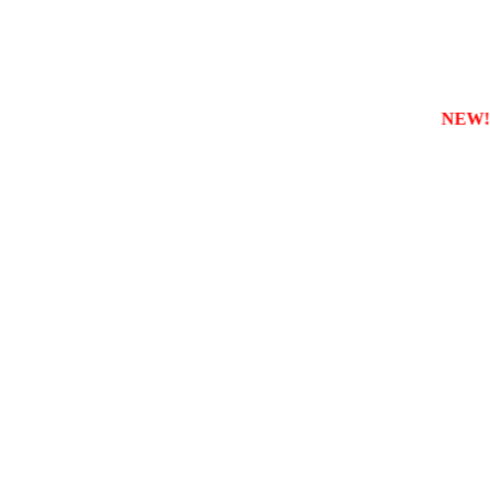
ареєструвати власну службу таксі з будь-якого міста
NEW!!!