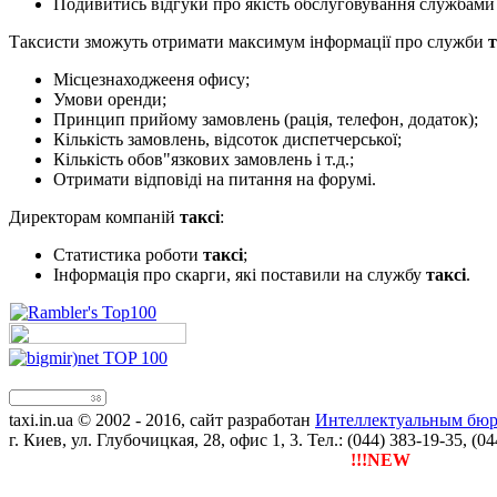
Подивитись відгуки про якість обслуговування службам
Таксисти зможуть отримати максимум інформації про служби
т
Місцезнаходжееня офису;
Умови оренди;
Принцип прийому замовлень (рація, телефон, додаток);
Кількість замовлень, відсоток диспетчерської;
Кількість обов"язкових замовлень і т.д.;
Отримати відповіді на питання на форумі.
Директорам компаній
таксі
:
Статистика роботи
таксі
;
Інформація про скарги, які поставили на службу
таксі
.
taxi.in.ua © 2002 - 2016, сайт разработан
Интеллектуальным бюро
г. Киев, ул. Глубочицкая, 28, офис 1, 3. Тел.: (044) 383-19-35, (0
!!!NEW
Тепер ти можеш 