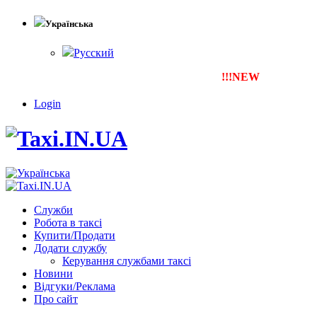
Українська
Русский
!!!NEW
Тепер ти можеш з
Login
Служби
Робота в таксі
Купити/Продати
Додати службу
Керування службами таксі
Новини
Відгуки/Реклама
Про сайт