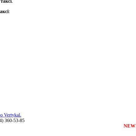
и
таксі
.
аксі
:
 Vertykal.
44) 360-53-85
зареєструвати власну службу таксі з будь-якого міста
NEW!!!