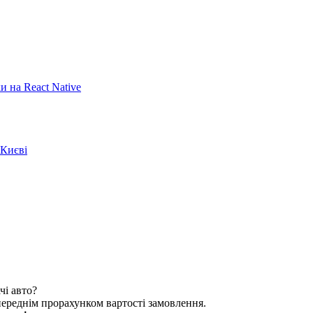
 на React Native
 Києві
чі авто?
опереднім прорахунком вартості замовлення.