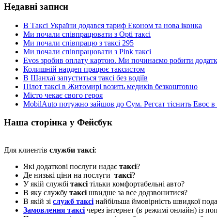
Недавні записи
В Таксі України додався тариф Економ та нова іконка
Ми почали співпрацювати з Opti таксі
Ми почали співпрацю з таксі 295
Ми почали співпрацювати з Pink таксі
Evos зробив оплату картою. Ми починаємо робити додатки
Колишній нардеп працює таксистом
В Шанхаї запуститься таксі без водіїв
Пілот таксі в Житомирі возить медиків безкоштовно
Місто чекає свого героя
MobilAuto потужно зайшов до Сум. Регсат тіснить Евос в
Наша сторінка у Фейсбук
Для клиентів
служби таксі
:
Які додаткові послуги надає
таксі
?
Де низькі ціни на послуги
таксі
?
У якій службі
таксі
тільки комфортабельні авто?
В яку службу
таксі
швидше за все додзвонитися?
В якій зі
служб таксі
найбільша ймовірність швидкої пода
Замовлення таксі
через інтернет (в режимі онлайн) із п