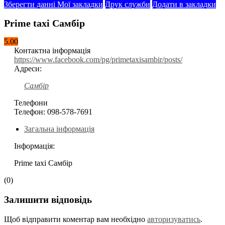
Зберегти данні
Мої закладки
Друк служби
Додати в закладки
Prime taxi Самбір
5.00
Контактна інформація
https://www.facebook.com/pg/primetaxisambir/posts/
Адреси:
Самбір
Телефони
Телефон:
098-578-7691
Загальна інформація
Інформація:
Prime taxi Самбір
(0)
Залишити відповідь
Щоб відправити коментар вам необхідно
авторизуватись
.