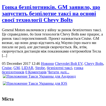
Гонка безпілотників. GM заявило, що
запустить безпілотне таксі на основі
своєї технології Chevy Bolts
General Motors включився у війну за ринок безпілотних таксі.
Це справедливо, бо їхня технологія Chevy Bolts вже працює, а
ринок таксі перспективний. Проект називається Cruise. GM
визнає, що вони дещо відстають від Waymo (про нього ми
писали не раз), але дистанція скорочується. Як, втім,
скорочується дистанція між показниками елетромобіля Тесла
[...]
05 December 2017 12:46
Новини
Chevrolet Bolt EV
,
Chevy Bolts
,
Cruise
,
GM
,
LIDAR
,
Strobe
,
безпілотні таксі
,
гонка
безпілотників
0 Коментарів
Читати далі...
Міста