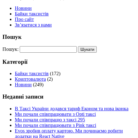
Новини
Байки таксистів
Про сайт
Зв’язатися з нами
Пошук
Пошук:
Категорії
Байки таксистів
(172)
Криптовалюта
(2)
Новини
(249)
Недавні записи
В Таксі України додався тариф Економ та нова іконка
Ми почали співпрацювати з Opti таксі
Ми почали співпрацю з таксі 295
Ми почали співпрацювати з Pink таксі
Evos зробив оплату картою. Ми починаємо робити
додатки на React Native