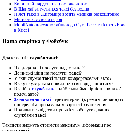
Колишній нардеп працює таксистом
В Шанхаї запуститься таксі без водіїв
Пілот таксі в Житомирі возить медиків безкоштовно
Місто чекає свого героя
MobilAuto потужно зайшов до Сум. Регсат тіснить Евос
в Києві
Наша сторінка у Фейсбук
Для клиентів
служби таксі
:
Які додаткові послуги надає
таксі
?
Де низькі ціни на послуги
таксі
?
У якій службі
таксі
тільки комфортабельні авто?
В яку службу
таксі
швидше за все додзвонитися?
В якій зі
служб таксі
найбільша ймовірність швидкої
подачі авто?
Замовлення таксі
через інтернет (в режимі онлайн) із
попереднім прорахунком вартості замовлення.
Подивитись відгуки про якість обслуговування
службами
таксі
.
Таксисти зможуть отримати максимум інформації про
служби
таксі
: