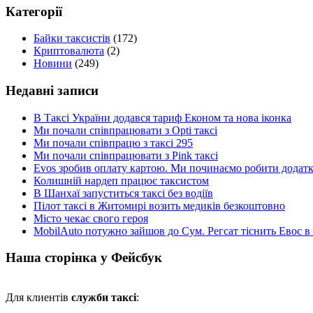
Категорії
Байки таксистів
(172)
Криптовалюта
(2)
Новини
(249)
Недавні записи
В Таксі України додався тариф Економ та нова іконка
Ми почали співпрацювати з Opti таксі
Ми почали співпрацю з таксі 295
Ми почали співпрацювати з Pink таксі
Evos зробив оплату картою. Ми починаємо робити додатки
Колишній нардеп працює таксистом
В Шанхаї запуститься таксі без водіїв
Пілот таксі в Житомирі возить медиків безкоштовно
Місто чекає свого героя
MobilAuto потужно зайшов до Сум. Регсат тіснить Евос в
Наша сторінка у Фейсбук
Для клиентів
служби таксі
: