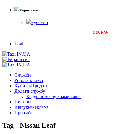
Українська
Русский
!!!NEW
Тепер ти можеш з
Login
Служби
Робота в таксі
Купити/Продати
Додати службу
Керування службами таксі
Новини
Відгуки/Реклама
Про сайт
Tag - Nissan Leaf