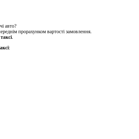
чі авто?
опереднім прорахунком вартості замовлення.
и
таксі
.
аксі
: