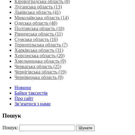
Кіровоградська область (8)
Луганська область‎ (13)
Львівська область‎ (41)
Миколаївська область‎ (14)
Одеська область‎ (48)
Полтавська область (18)
Рівненська область‎ (11)
Сумська область‎ (16)
Тернопільська область‎ (7)
Харківська область‎ (31)
Херсонська область‎ (20)
Хмельницька область‎ (9)
Черкаська область‎ (25)
Чернігівська область (19)
Чернівецька область (9)
Новини
Байки таксистів
Про сайт
Зв’язатися з нами
Пошук
Пошук: