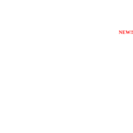
ареєструвати власну службу таксі з будь-якого міста
NEW!!!