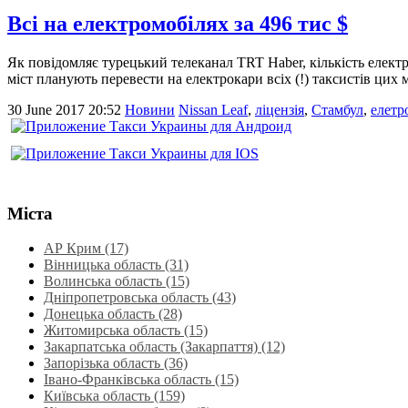
Всі на електромобілях за 496 тис $
Як повідомляє турецький телеканал TRT Haber, кількість електр
міст планують перевести на електрокари всіх (!) таксистів цих 
30 June 2017 20:52
Новини
Nissan Leaf
,
ліцензія
,
Стамбул
,
елетр
Міста
АР Крим (17)
Вінницька область (31)
Волинська область‎ (15)
Дніпропетровська область‎ (43)
Донецька область (28)
Житомирська область (15)
Закарпатська область (Закарпаття) (12)
Запорізька область (36)
Івано-Франківська область (15)
Київська область (159)