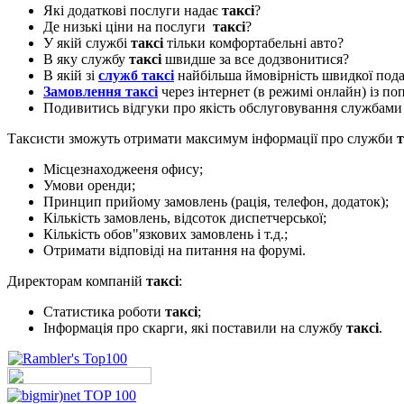
Які додаткові послуги надає
таксі
?
Де низькі ціни на послуги
таксі
?
У якій службі
таксі
тільки комфортабельні авто?
В яку службу
таксі
швидше за все додзвонитися?
В якій зі
служб таксі
найбільша ймовірність швидкої пода
Замовлення таксі
через інтернет (в режимі онлайн) із п
Подивитись відгуки про якість обслуговування службам
Таксисти зможуть отримати максимум інформації про служби
т
Місцезнаходжееня офису;
Умови оренди;
Принцип прийому замовлень (рація, телефон, додаток);
Кількість замовлень, відсоток диспетчерської;
Кількість обов"язкових замовлень і т.д.;
Отримати відповіді на питання на форумі.
Директорам компаній
таксі
:
Статистика роботи
таксі
;
Інформація про скарги, які поставили на службу
таксі
.