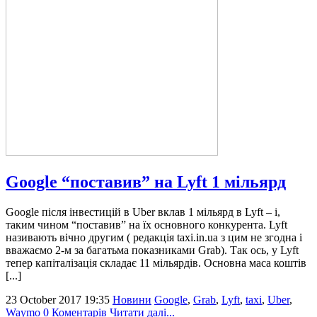
Google “поставив” на Lyft 1 мільярд
Google після інвестицій в Uber вклав 1 мільярд в Lyft – і,
таким чином “поставив” на їх основного конкурента. Lyft
називають вічно другим ( редакція taxi.in.ua з цим не згодна і
вважаємо 2-м за багатьма показниками Grab). Так ось, у Lyft
тепер капіталізація складає 11 мільярдів. Основна маса коштів
[...]
23 October 2017 19:35
Новини
Google
,
Grab
,
Lyft
,
taxi
,
Uber
,
Waymo
0 Коментарів
Читати далі...