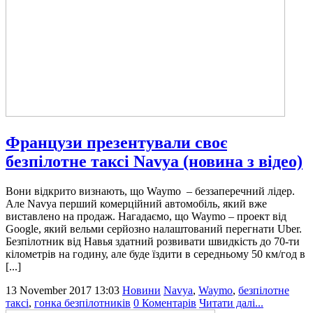
Французи презентували своє
безпілотне таксі Navya (новина з відео)
Вони відкрито визнають, що Waymo – беззаперечний лідер.
Але Navya перший комерційний автомобіль, який вже
виставлено на продаж. Нагадаємо, що Waymo – проект від
Google, який вельми серйозно налаштований перегнати Uber.
Безпілотник від Навья здатний розвивати швидкість до 70-ти
кілометрів на годину, але буде їздити в середньому 50 км/год в
[...]
13 November 2017 13:03
Новини
Navya
,
Waymo
,
безпілотне
таксі
,
гонка безпілотників
0 Коментарів
Читати далі...