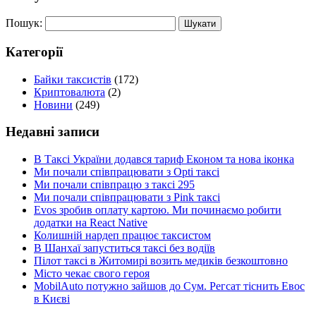
Пошук:
Категорії
Байки таксистів
(172)
Криптовалюта
(2)
Новини
(249)
Недавні записи
В Таксі України додався тариф Економ та нова іконка
Ми почали співпрацювати з Opti таксі
Ми почали співпрацю з таксі 295
Ми почали співпрацювати з Pink таксі
Evos зробив оплату картою. Ми починаємо робити
додатки на React Native
Колишній нардеп працює таксистом
В Шанхаї запуститься таксі без водіїв
Пілот таксі в Житомирі возить медиків безкоштовно
Місто чекає свого героя
MobilAuto потужно зайшов до Сум. Регсат тіснить Евос
в Києві