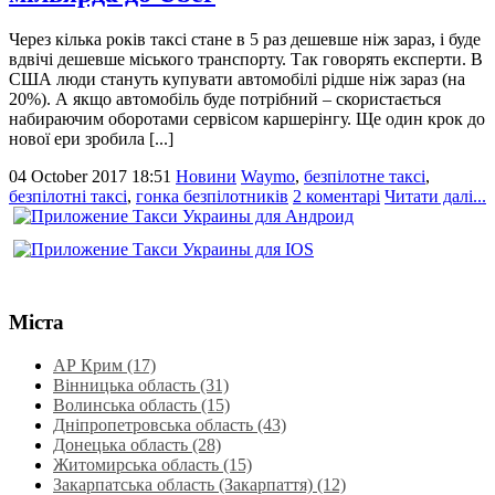
Через кілька років таксі стане в 5 раз дешевше ніж зараз, і буде
вдвічі дешевше міського транспорту. Так говорять експерти. В
США люди стануть купувати автомобілі рідше ніж зараз (на
20%). А якщо автомобіль буде потрібний – скористається
набираючим оборотами сервісом каршерінгу. Ще один крок до
нової ери зробила [...]
04 October 2017 18:51
Новини
Waymo
,
безпілотне таксі
,
безпілотні таксі
,
гонка безпілотників
2 коментарі
Читати далі...
Міста
АР Крим (17)
Вінницька область (31)
Волинська область‎ (15)
Дніпропетровська область‎ (43)
Донецька область (28)
Житомирська область (15)
Закарпатська область (Закарпаття) (12)