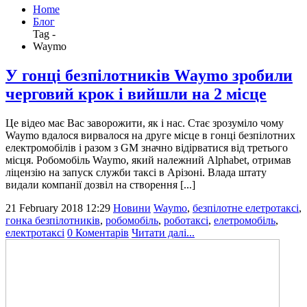
Home
Блог
Tag -
Waymo
У гонці безпілотників Waymo зробили
черговий крок і вийшли на 2 місце
Це відео має Вас заворожити, як і нас. Стає зрозуміло чому
Waymo вдалося вирвалося на друге місце в гонці безпілотних
електромобілів і разом з GM значно відірватися від третього
місця. Робомобіль Waymo, який належний Alphabet, отримав
ліцензію на запуск служби таксі в Арізоні. Влада штату
видали компанії дозвіл на створення [...]
21 February 2018 12:29
Новини
Waymo
,
безпілотне елетротаксі
,
гонка безпілотників
,
робомобіль
,
роботаксі
,
елетромобіль
,
електротаксі
0 Коментарів
Читати далі...