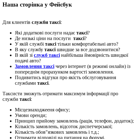
Наша сторінка у Фейсбук
Для клиентів
служби таксі
:
Які додаткові послуги надає
таксі
?
Де низькі ціни на послуги
таксі
?
У якій службі
таксі
тільки комфортабельні авто?
В яку службу
таксі
швидше за все додзвонитися?
В якій зі
служб таксі
найбільша ймовірність швидкої
подачі авто?
Замовлення таксі
через інтернет (в режимі онлайн) із
попереднім прорахунком вартості замовлення.
Подивитись відгуки про якість обслуговування
службами
таксі
.
Таксисти зможуть отримати максимум інформації про
служби
таксі
:
Місцезнаходжееня офису;
Умови оренди;
Принцип прийому замовлень (рація, телефон, додаток);
Кількість замовлень, відсоток диспетчерської;
Кількість обов"язкових замовлень і т.д.;
Отримати відповіді на питання на форумі.