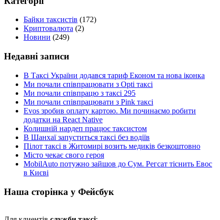
Категорії
Байки таксистів
(172)
Криптовалюта
(2)
Новини
(249)
Недавні записи
В Таксі України додався тариф Економ та нова іконка
Ми почали співпрацювати з Opti таксі
Ми почали співпрацю з таксі 295
Ми почали співпрацювати з Pink таксі
Evos зробив оплату картою. Ми починаємо робити
додатки на React Native
Колишній нардеп працює таксистом
В Шанхаї запуститься таксі без водіїв
Пілот таксі в Житомирі возить медиків безкоштовно
Місто чекає свого героя
MobilAuto потужно зайшов до Сум. Регсат тіснить Евос
в Києві
Наша сторінка у Фейсбук
Для клиентів
служби таксі
: