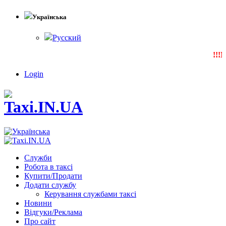
Українська
Русский
!!!N
Login
Служби
Робота в таксі
Купити/Продати
Додати службу
Керування службами таксі
Новини
Відгуки/Реклама
Про сайт