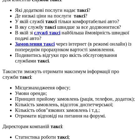
Які додаткові послуги надає
таксі
?
Де низькі ціни на послуги
таксі
?
У якій службі
таксі
тільки комфортабельні авто?
В яку службу
таксі
швидше за все додзвонитися?
В якій зі
служб таксі
найбільша ймовірність швидкої
подачі авто?
Замовлення таксі
через інтернет (в режимі онлайн) із
попереднім прорахунком вартості замовлення.
Подивитись відгуки про якість обслуговування
службами
таксі
.
Таксисти зможуть отримати максимум інформації про
служби
таксі
:
Місцезнаходжееня офису;
Умови оренди;
Принцип прийому замовлень (рація, телефон, додаток);
Кількість замовлень, відсоток диспетчерської;
Кількість обов"язкових замовлень і т.д.;
Отримати відповіді на питання на форумі.
Директорам компаній
таксі
:
Статистика роботи
таксі
;