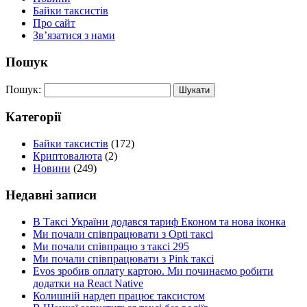
Байки таксистів
Про сайт
Зв’язатися з нами
Пошук
Пошук:
Категорії
Байки таксистів
(172)
Криптовалюта
(2)
Новини
(249)
Недавні записи
В Таксі України додався тариф Економ та нова іконка
Ми почали співпрацювати з Opti таксі
Ми почали співпрацю з таксі 295
Ми почали співпрацювати з Pink таксі
Evos зробив оплату картою. Ми починаємо робити
додатки на React Native
Колишній нардеп працює таксистом