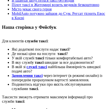
В Шанхаї запуститься таксі без водіїв
Пілот таксі в Житомирі возить медиків безкоштовно
Місто чекає свого героя
MobilAuto потужно зайшов до Сум. Регсат тіснить Евос
в Києві
Наша сторінка у Фейсбук
Для клиентів
служби таксі
:
Які додаткові послуги надає
таксі
?
Де низькі ціни на послуги
таксі
?
У якій службі
таксі
тільки комфортабельні авто?
В яку службу
таксі
швидше за все додзвонитися?
В якій зі
служб таксі
найбільша ймовірність швидкої
подачі авто?
Замовлення таксі
через інтернет (в режимі онлайн) із
попереднім прорахунком вартості замовлення.
Подивитись відгуки про якість обслуговування
службами
таксі
.
Таксисти зможуть отримати максимум інформації про
служби
таксі
: