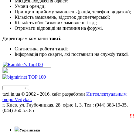
Місцезнаходжееня офису;
Умови оренди;
Принцип прийому замовлень (рація, телефон, додаток);
Кількість замовлень, відсоток диспетчерської;
Кількість обов"язкових замовлень і т.д.;
Отримати відповіді на питання на форумі.
Директорам компаній
таксі
:
Статистика роботи
таксі
;
Інформація про скарги, які поставили на службу
таксі
.
taxi.in.ua © 2002 - 2016, сайт разработан
Интеллектуальным
бюро Vertykal.
г. Киев, ул. Глубочицкая, 28, офис 1, 3. Тел.: (044) 383-19-35,
(044) 360-53-85
!!!N
Українська