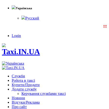
Українська
Русский
!!!N
Login
Служби
Робота в таксі
Купити/Продати
Додати службу
Керування службами таксі
Новини
Відгуки/Реклама
Про сайт