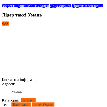
Зберегти данні
Мої закладки
Друк служби
Додати в закладки
Лідер таксі Умань
4.33
Контактна інформація
Адреси:
Умань
Категории:
Легкові
Теги:
Лідер таксі
такси Умань