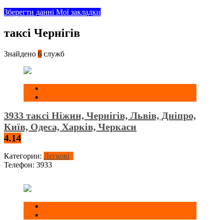
Зберегти данні
Мої закладки
таксі Чернігів
Знайдено
6
служб
3933 таксі Ніжин, Чернігів, Львів, Дніпро,
Київ, Одеса, Харків, Черкаси
4.14
Категории:
Легкові
Телефон:
3933