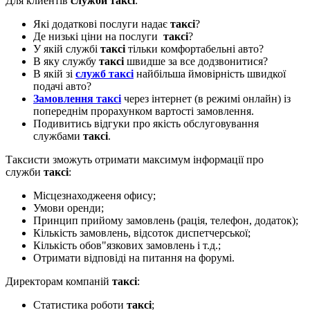
Для клиентів
служби таксі
:
Які додаткові послуги надає
таксі
?
Де низькі ціни на послуги
таксі
?
У якій службі
таксі
тільки комфортабельні авто?
В яку службу
таксі
швидше за все додзвонитися?
В якій зі
служб таксі
найбільша ймовірність швидкої
подачі авто?
Замовлення таксі
через інтернет (в режимі онлайн) із
попереднім прорахунком вартості замовлення.
Подивитись відгуки про якість обслуговування
службами
таксі
.
Таксисти зможуть отримати максимум інформації про
служби
таксі
:
Місцезнаходжееня офису;
Умови оренди;
Принцип прийому замовлень (рація, телефон, додаток);
Кількість замовлень, відсоток диспетчерської;
Кількість обов"язкових замовлень і т.д.;
Отримати відповіді на питання на форумі.
Директорам компаній
таксі
:
Статистика роботи
таксі
;