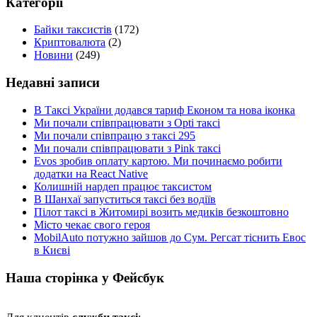
Категорії
Байки таксистів
(172)
Криптовалюта
(2)
Новини
(249)
Недавні записи
В Таксі України додався тариф Економ та нова іконка
Ми почали співпрацювати з Opti таксі
Ми почали співпрацю з таксі 295
Ми почали співпрацювати з Pink таксі
Evos зробив оплату картою. Ми починаємо робити
додатки на React Native
Колишній нардеп працює таксистом
В Шанхаї запуститься таксі без водіїв
Пілот таксі в Житомирі возить медиків безкоштовно
Місто чекає свого героя
MobilAuto потужно зайшов до Сум. Регсат тіснить Евос
в Києві
Наша сторінка у Фейсбук