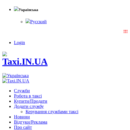
Українська
Русский
!!!N
Login
Служби
Робота в таксі
Купити/Продати
Додати службу
Керування службами таксі
Новини
Відгуки/Реклама
Про сайт