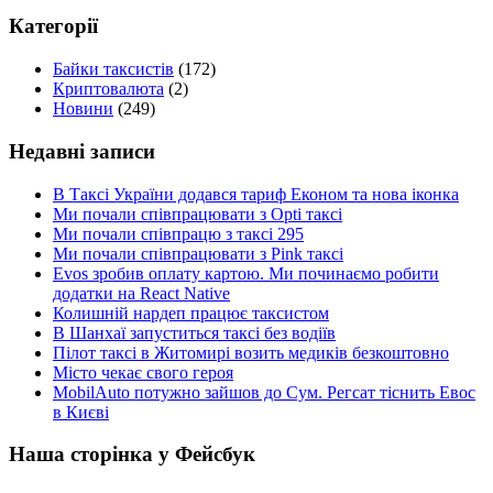
Категорії
Байки таксистів
(172)
Криптовалюта
(2)
Новини
(249)
Недавні записи
В Таксі України додався тариф Економ та нова іконка
Ми почали співпрацювати з Opti таксі
Ми почали співпрацю з таксі 295
Ми почали співпрацювати з Pink таксі
Evos зробив оплату картою. Ми починаємо робити
додатки на React Native
Колишній нардеп працює таксистом
В Шанхаї запуститься таксі без водіїв
Пілот таксі в Житомирі возить медиків безкоштовно
Місто чекає свого героя
MobilAuto потужно зайшов до Сум. Регсат тіснить Евос
в Києві
Наша сторінка у Фейсбук