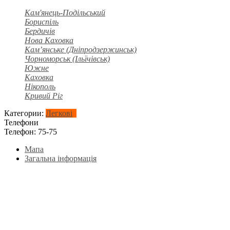
Кам'янець-Подільський
Бориспіль
Бердичів
Нова Каховка
Кам’янське (Дніпродзержинськ)
Чорноморськ (Ільїчівськ)
Южне
Каховка
Нікополь
Кривий Ріг
Категории:
Легкові
Телефони
Телефон:
75-75
Мапа
Загальна інформація