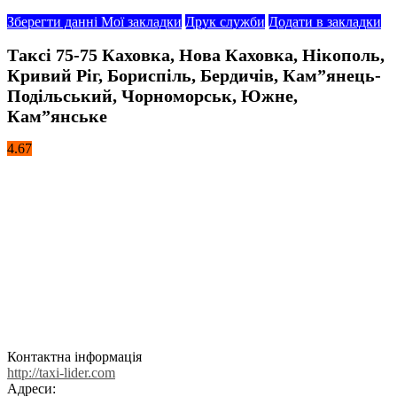
Зберегти данні
Мої закладки
Друк служби
Додати в закладки
Таксі 75-75 Каховка, Нова Каховка, Нікополь,
Кривий Ріг, Бориспіль, Бердичів, Кам”янець-
Подільський, Чорноморськ, Южне,
Кам”янське
4.67
Контактна інформація
http://taxi-lider.com
Адреси: