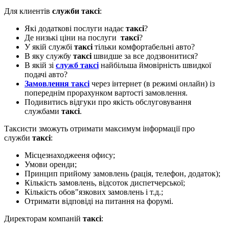
Для клиентів
служби таксі
:
Які додаткові послуги надає
таксі
?
Де низькі ціни на послуги
таксі
?
У якій службі
таксі
тільки комфортабельні авто?
В яку службу
таксі
швидше за все додзвонитися?
В якій зі
служб таксі
найбільша ймовірність швидкої
подачі авто?
Замовлення таксі
через інтернет (в режимі онлайн) із
попереднім прорахунком вартості замовлення.
Подивитись відгуки про якість обслуговування
службами
таксі
.
Таксисти зможуть отримати максимум інформації про
служби
таксі
:
Місцезнаходжееня офису;
Умови оренди;
Принцип прийому замовлень (рація, телефон, додаток);
Кількість замовлень, відсоток диспетчерської;
Кількість обов"язкових замовлень і т.д.;
Отримати відповіді на питання на форумі.
Директорам компаній
таксі
: