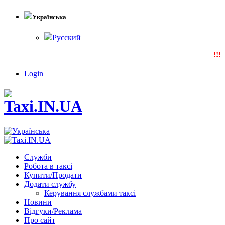
Українська
Русский
!!!N
Login
Служби
Робота в таксі
Купити/Продати
Додати службу
Керування службами таксі
Новини
Відгуки/Реклама
Про сайт