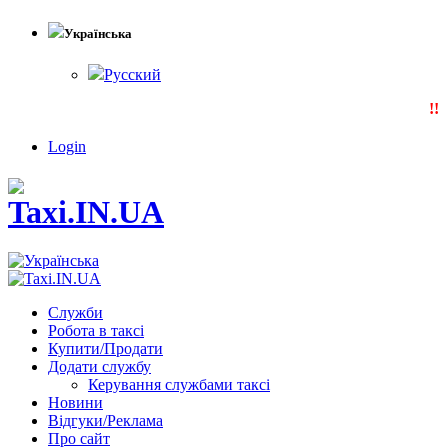
Українська
Русский
!!!
Login
Служби
Робота в таксі
Купити/Продати
Додати службу
Керування службами таксі
Новини
Відгуки/Реклама
Про сайт