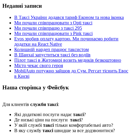
Недавні записи
В Таксі України додався тариф Економ та нова іконка
Ми почали співпрацювати з Opti таксі
Ми почали співпрацю з таксі 295
Ми почали співпрацювати з Pink таксі
Evos зробив оплату картою. Ми починаємо робити
додатки на React Native
Колишній нардеп працює таксистом
В Шанхаї запуститься таксі без водіїв
Пілот таксі в Житомирі возить медиків безкоштовно
Місто чекає свого героя
MobilAuto потужно зайшов до Сум. Регсат тіснить Евос
в Києві
Наша сторінка у Фейсбук
Для клиентів
служби таксі
:
Які додаткові послуги надає
таксі
?
Де низькі ціни на послуги
таксі
?
У якій службі
таксі
тільки комфортабельні авто?
В яку службу
таксі
швидше за все додзвонитися?