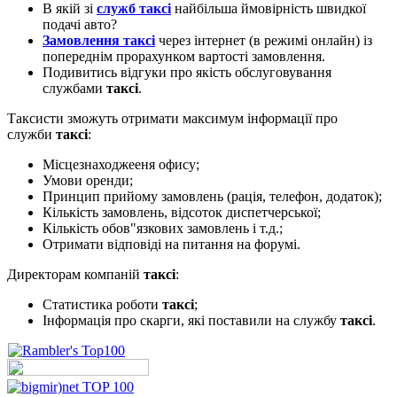
В якій зі
служб таксі
найбільша ймовірність швидкої
подачі авто?
Замовлення таксі
через інтернет (в режимі онлайн) із
попереднім прорахунком вартості замовлення.
Подивитись відгуки про якість обслуговування
службами
таксі
.
Таксисти зможуть отримати максимум інформації про
служби
таксі
:
Місцезнаходжееня офису;
Умови оренди;
Принцип прийому замовлень (рація, телефон, додаток);
Кількість замовлень, відсоток диспетчерської;
Кількість обов"язкових замовлень і т.д.;
Отримати відповіді на питання на форумі.
Директорам компаній
таксі
:
Статистика роботи
таксі
;
Інформація про скарги, які поставили на службу
таксі
.