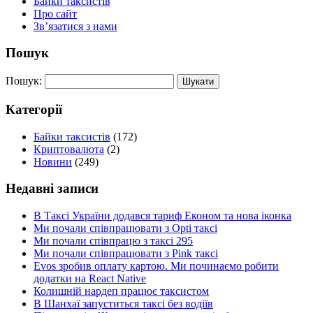
Байки таксистів
Про сайт
Зв’язатися з нами
Пошук
Пошук:
Категорії
Байки таксистів
(172)
Криптовалюта
(2)
Новини
(249)
Недавні записи
В Таксі України додався тариф Економ та нова іконка
Ми почали співпрацювати з Opti таксі
Ми почали співпрацю з таксі 295
Ми почали співпрацювати з Pink таксі
Evos зробив оплату картою. Ми починаємо робити
додатки на React Native
Колишній нардеп працює таксистом
В Шанхаї запуститься таксі без водіїв