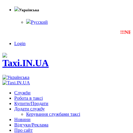
Українська
Русский
!!!NEW
Login
Служби
Робота в таксі
Купити/Продати
Додати службу
Керування службами таксі
Новини
Відгуки/Реклама
Про сайт