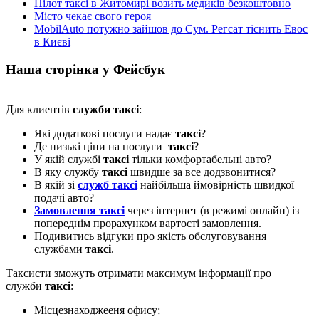
Пілот таксі в Житомирі возить медиків безкоштовно
Місто чекає свого героя
MobilAuto потужно зайшов до Сум. Регсат тіснить Евос
в Києві
Наша сторінка у Фейсбук
Для клиентів
служби таксі
:
Які додаткові послуги надає
таксі
?
Де низькі ціни на послуги
таксі
?
У якій службі
таксі
тільки комфортабельні авто?
В яку службу
таксі
швидше за все додзвонитися?
В якій зі
служб таксі
найбільша ймовірність швидкої
подачі авто?
Замовлення таксі
через інтернет (в режимі онлайн) із
попереднім прорахунком вартості замовлення.
Подивитись відгуки про якість обслуговування
службами
таксі
.
Таксисти зможуть отримати максимум інформації про
служби
таксі
:
Місцезнаходжееня офису;