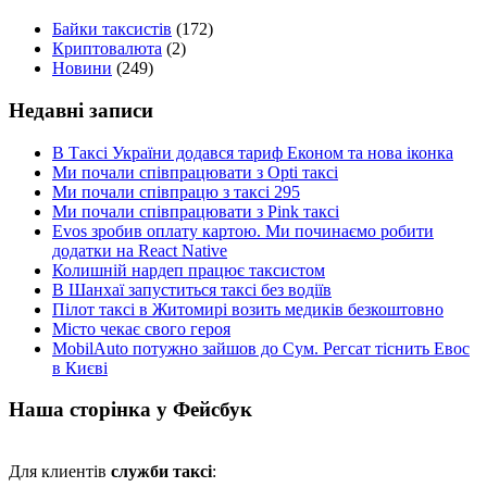
Байки таксистів
(172)
Криптовалюта
(2)
Новини
(249)
Недавні записи
В Таксі України додався тариф Економ та нова іконка
Ми почали співпрацювати з Opti таксі
Ми почали співпрацю з таксі 295
Ми почали співпрацювати з Pink таксі
Evos зробив оплату картою. Ми починаємо робити
додатки на React Native
Колишній нардеп працює таксистом
В Шанхаї запуститься таксі без водіїв
Пілот таксі в Житомирі возить медиків безкоштовно
Місто чекає свого героя
MobilAuto потужно зайшов до Сум. Регсат тіснить Евос
в Києві
Наша сторінка у Фейсбук
Для клиентів
служби таксі
: