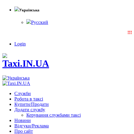
Українська
Русский
!!!N
Login
Служби
Робота в таксі
Купити/Продати
Додати службу
Керування службами таксі
Новини
Відгуки/Реклама
Про сайт