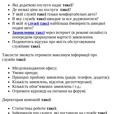
Які додаткові послуги надає
таксі
?
Де низькі ціни на послуги
таксі
?
У якій службі
таксі
тільки комфортабельні авто?
В яку службу
таксі
швидше за все додзвонитися?
В якій зі
служб таксі
найбільша ймовірність швидкої
подачі авто?
Замовлення таксі
через інтернет (в режимі онлайн) із
попереднім прорахунком вартості замовлення.
Подивитись відгуки про якість обслуговування
службами
таксі
.
Таксисти зможуть отримати максимум інформації про
служби
таксі
:
Місцезнаходжееня офису;
Умови оренди;
Принцип прийому замовлень (рація, телефон, додаток);
Кількість замовлень, відсоток диспетчерської;
Кількість обов"язкових замовлень і т.д.;
Отримати відповіді на питання на форумі.
Директорам компаній
таксі
:
Статистика роботи
таксі
;
Інформація про скарги, які поставили на службу
таксі
.