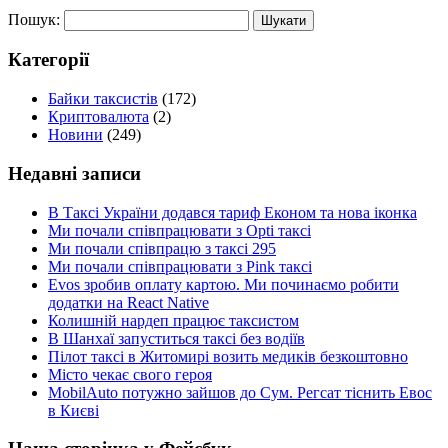
Пошук:
Категорії
Байки таксистів
(172)
Криптовалюта
(2)
Новини
(249)
Недавні записи
В Таксі України додався тариф Економ та нова іконка
Ми почали співпрацювати з Opti таксі
Ми почали співпрацю з таксі 295
Ми почали співпрацювати з Pink таксі
Evos зробив оплату картою. Ми починаємо робити
додатки на React Native
Колишній нардеп працює таксистом
В Шанхаї запуститься таксі без водіїв
Пілот таксі в Житомирі возить медиків безкоштовно
Місто чекає свого героя
MobilAuto потужно зайшов до Сум. Регсат тіснить Евос
в Києві