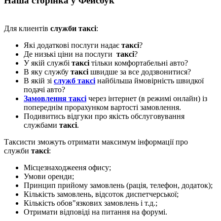
Наша сторінка у Фейсбук
Для клиентів
служби таксі
:
Які додаткові послуги надає
таксі
?
Де низькі ціни на послуги
таксі
?
У якій службі
таксі
тільки комфортабельні авто?
В яку службу
таксі
швидше за все додзвонитися?
В якій зі
служб таксі
найбільша ймовірність швидкої
подачі авто?
Замовлення таксі
через інтернет (в режимі онлайн) із
попереднім прорахунком вартості замовлення.
Подивитись відгуки про якість обслуговування
службами
таксі
.
Таксисти зможуть отримати максимум інформації про
служби
таксі
:
Місцезнаходжееня офису;
Умови оренди;
Принцип прийому замовлень (рація, телефон, додаток);
Кількість замовлень, відсоток диспетчерської;
Кількість обов"язкових замовлень і т.д.;
Отримати відповіді на питання на форумі.