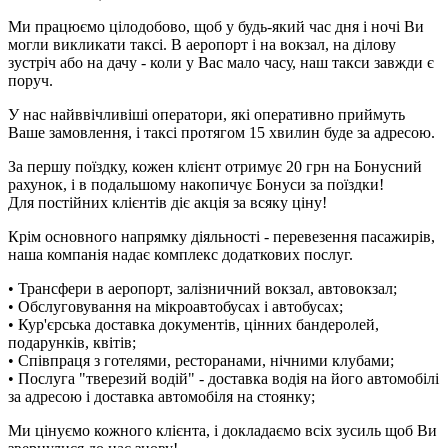
Ми працюємо цілодобово, щоб у будь-який час дня і ночі Ви
могли викликати таксі. В аеропорт і на вокзал, на ділову
зустріч або на дачу - коли у Вас мало часу, наш такси завжди є
поруч.
У нас найввічливіші оператори, які оперативно приймуть
Ваше замовлення, і таксі протягом 15 хвилин буде за адресою.
За першу поїздку, кожен клієнт отримує 20 грн на Бонусний
рахунок, і в подальшому накопичує Бонуси за поїздки!
Для постійних клієнтів діє акція за всяку ціну!
Крім основного напрямку діяльності - перевезення пасажирів,
наша компанія надає комплекс додаткових послуг.
• Трансфери в аеропорт, залізничний вокзал, автовокзал;
• Обслуговування на мікроавтобусах і автобусах;
• Кур'єрська доставка документів, цінних бандеролей,
подарунків, квітів;
• Співпраця з готелями, ресторанами, нічними клубами;
• Послуга "тверезий водій" - доставка водія на його автомобілі
за адресою і доставка автомобіля на стоянку;
Ми цінуємо кожного клієнта, і докладаємо всіх зусиль щоб Ви