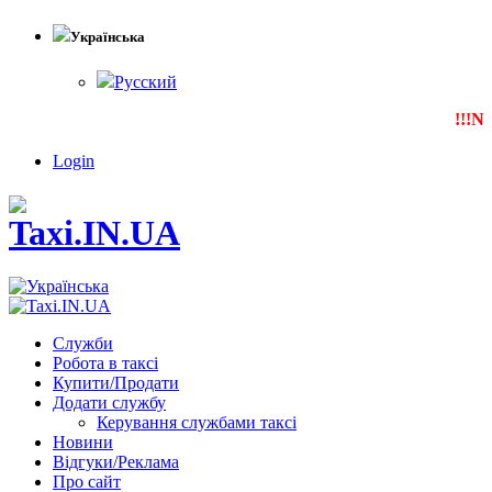
Українська
Русский
!!!NEW
Login
Служби
Робота в таксі
Купити/Продати
Додати службу
Керування службами таксі
Новини
Відгуки/Реклама
Про сайт